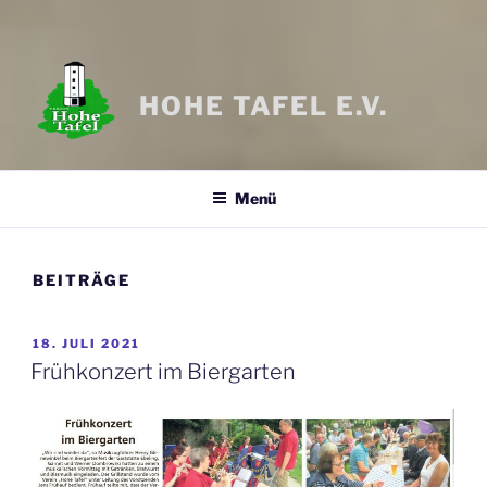
HOHE TAFEL E.V.
Menü
BEITRÄGE
VERÖFFENTLICHT
18. JULI 2021
AM
Frühkonzert im Biergarten