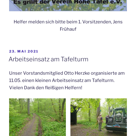
Helfer melden sich bitte beim 1. Vorsitzenden, Jens
Frühauf
VERÖFFENTLICHT
23. MAI 2021
AM
Arbeitseinsatz am Tafelturm
Unser Vorstandsmitglied Otto Herzke organisierte am
11.05. einen kleinen Arbeitseinsatz am Tafelturm.
Vielen Dank den fleißigen Helfern!