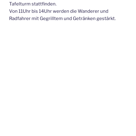
Tafelturm stattfinden.
Von 11Uhr bis 14Uhr werden die Wanderer und
Radfahrer mit Gegrilltem und Getränken gestärkt.
VERÖFFENTLICHT
16. JANUAR 2022
AM
Zeugen gesucht