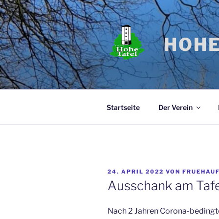
Zum
Inhalt
springen
HOHE
Startseite
Der Verein
VERÖFFENTLICHT
24. APRIL 2022
VON
FRUEHAU
AM
Ausschank am Tafel
Nach 2 Jahren Corona-bedingte