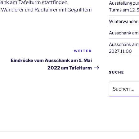
hank am Tafelturm stattfinden.
Ausstellung zu
e Wanderer und Radfahrer mit Gegrilltem
Turms
am 12. 
Winterwander
Ausschank am 
Ausschank am 
2027 11:00
WEITER
Nächster
Beitrag
Eindrücke vom Ausschank am 1. Mai
2022 am Tafelturm
SUCHE
Suchen
nach: