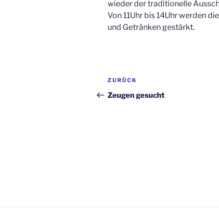
wieder der traditionelle Aussc
Von 11Uhr bis 14Uhr werden di
und Getränken gestärkt.
Beitragsnavigation
Vorheriger
ZURÜCK
Beitrag
Zeugen gesucht