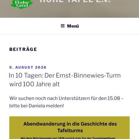
Menü
BEITRÄGE
VERÖFFENTLICHT
5. AUGUST 2026
AM
In 10 Tagen: Der Ernst-Binnewies-Turm
wird 100 Jahre alt
Wir suchen noch nach Unterstützern für den 15.08 –
bitte bei Daniela melden!