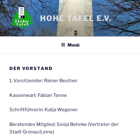
Zum
Inhalt
HOHE TAFEL E.V.
springen
Menü
DER VORSTAND
1. Vorsitzender: Rainer Beutner
Kassenwart: Fabian Tenne
Schriftführerin: Katja Wegener
Beratendes Mitglied: Sonja Behnke (Vertreter der
Stadt Gronau/Leine)