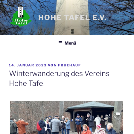
Zum
Inhalt
HOHE TAFEL E.V.
springen
Menü
VERÖFFENTLICHT
14. JANUAR 2023
VON
FRUEHAUF
AM
Winterwanderung des Vereins
Hohe Tafel