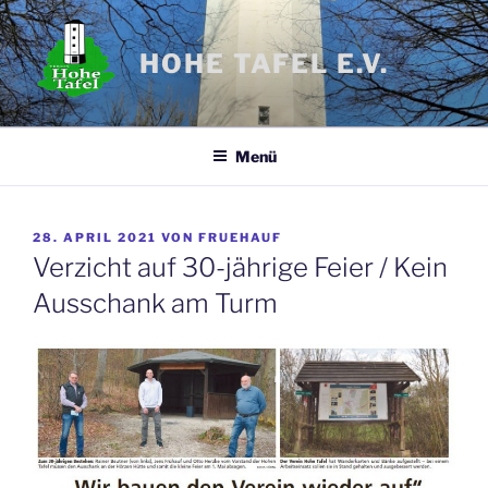
Zum
Inhalt
HOHE TAFEL E.V.
springen
Menü
VERÖFFENTLICHT
28. APRIL 2021
VON
FRUEHAUF
AM
Verzicht auf 30-jährige Feier / Kein
Ausschank am Turm