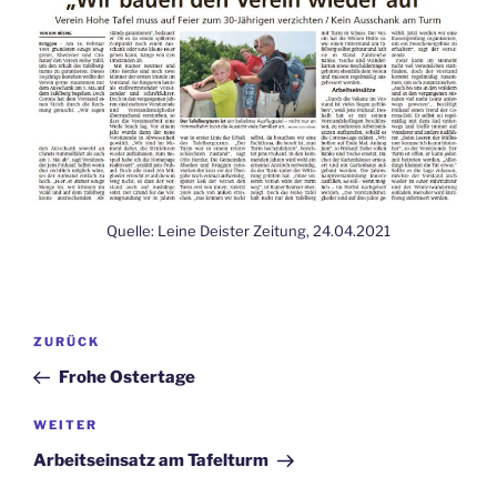
Quelle: Leine Deister Zeitung, 24.04.2021
Beitragsnavigation
Vorheriger
ZURÜCK
Beitrag
Frohe Ostertage
Nächster
WEITER
Beitrag
Arbeitseinsatz am Tafelturm