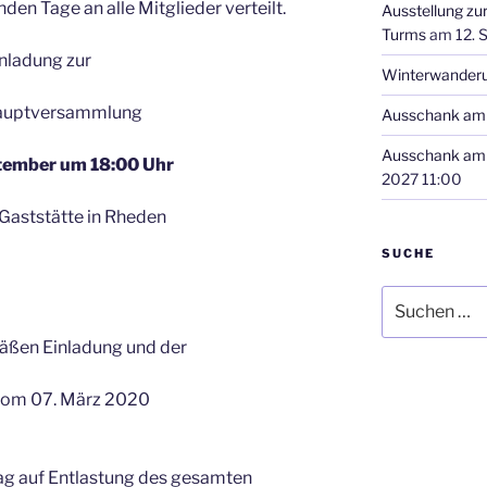
en Tage an alle Mitglieder verteilt.
Ausstellung zu
Turms
am 12. 
nladung zur
Winterwander
auptversammlung
Ausschank am 
Ausschank am 
tember um 18:00 Uhr
2027 11:00
 Gaststätte in Rheden
SUCHE
Suchen
nach:
äßen Einladung und der
vom 07. März 2020
rag auf Entlastung des gesamten