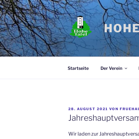
Zum
Inhalt
springen
HOHE
Startseite
Der Verein
VERÖFFENTLICHT
28. AUGUST 2021
VON
FRUEHA
AM
Jahreshauptversa
Wir laden zur Jahreshauptver