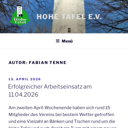
Zum
Inhalt
HOHE TAFEL E.V.
springen
Menü
AUTOR:
FABIAN TENNE
VERÖFFENTLICHT
13. APRIL 2026
AM
Erfolgreicher Arbeitseinsatz am
11.04.2026
Am zweiten April-Wochenende haben sich rund 15
Mitglieder des Vereins bei bestem Wetter getroffen
und eine Vielzahl an Bänken und Tischen rund um die