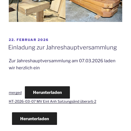
VERÖFFENTLICHT
22. FEBRUAR 2026
AM
Einladung zur Jahreshauptversammlung
Zur Jahreshauptversammlung am 07.03.2026 laden
wir herzlich ein
Herunterladen
merged
HT-2026-03-07 MV Einl Anh Satzungsänd überarb 2
Herunterladen