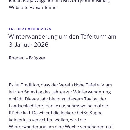
Bilder: Katja Wegener und Nils Uta (vorher-Bilder),
Webseite Fabian Tenne
VERÖFFENTLICHT
16. DEZEMBER 2025
AM
Winterwanderung um den Tafelturm am
3. Januar 2026
Rheden – Brüggen
Es ist Tradition, dass der Verein Hohe Tafel e. V. am
letzten Samstag des Jahres zur Winterwanderung
einlädt. Dieses Jahr bleibt an diesem Tag bei der
Landschlachterei Hanke ausnahmsweise mal die
Küche kalt. Da wir auf die leckere heiße Suppe
keinesfalls verzichten wollen, wird die
Winterwanderung um eine Woche verschoben, auf