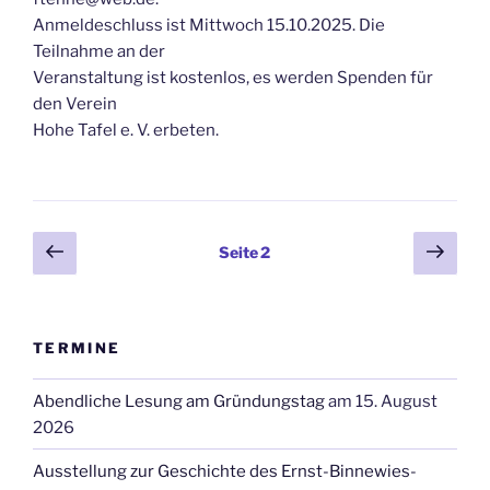
Anmeldeschluss ist Mittwoch 15.10.2025. Die
Teilnahme an der
Veranstaltung ist kostenlos, es werden Spenden für
den Verein
Hohe Tafel e. V. erbeten.
Seitennummerierung
Vorherige
Näch
Seite
2
Seite
Seit
der
Beiträge
TERMINE
Abendliche Lesung am Gründungstag
am 15. August
2026
Ausstellung zur Geschichte des Ernst-Binnewies-