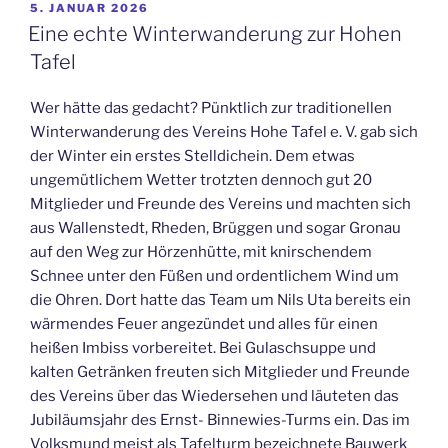
VERÖFFENTLICHT
5. JANUAR 2026
AM
Eine echte Winterwanderung zur Hohen
Tafel
Wer hätte das gedacht? Pünktlich zur traditionellen
Winterwanderung des Vereins Hohe Tafel e. V. gab sich
der Winter ein erstes Stelldichein. Dem etwas
ungemütlichem Wetter trotzten dennoch gut 20
Mitglieder und Freunde des Vereins und machten sich
aus Wallenstedt, Rheden, Brüggen und sogar Gronau
auf den Weg zur Hörzenhütte, mit knirschendem
Schnee unter den Füßen und ordentlichem Wind um
die Ohren. Dort hatte das Team um Nils Uta bereits ein
wärmendes Feuer angezündet und alles für einen
heißen Imbiss vorbereitet. Bei Gulaschsuppe und
kalten Getränken freuten sich Mitglieder und Freunde
des Vereins über das Wiedersehen und läuteten das
Jubiläumsjahr des Ernst- Binnewies-Turms ein. Das im
Volksmund meist als Tafelturm bezeichnete Bauwerk