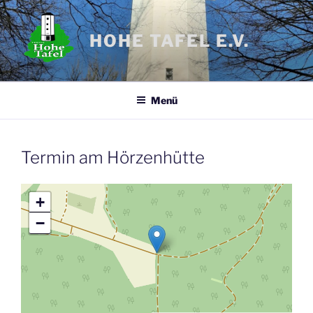
Zum
Inhalt
HOHE TAFEL E.V.
springen
Menü
Termin am
Hörzenhütte
+
−