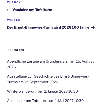
Vorheriger
ZURÜCK
Beitrag
Vandalen am Tafelturm
Nächster
WEITER
Beitrag
Der Ernst-Binnewies-Turm wird 2026 100 Jahre
TERMINE
Abendliche Lesung am Gründungstag
am 15. August
2026
Ausstellung zur Geschichte des Ernst-Binnewies-
Turms
am 12. September 2026
Winterwanderung
am 2. Januar 2027 10:30
Ausschank am Tafelturm
am 1. Mai 2027 10:30