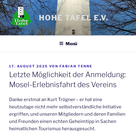
Zum
Inhalt
HOHE TAFEL E.V.
springen
Menü
VERÖFFENTLICHT
17. AUGUST 2025
VON
FABIAN TENNE
AM
Letzte Möglichkeit der Anmeldung:
Mosel-Erlebnisfahrt des Vereins
Danke erstmal an Kurt Trögner – er hat eine
heutzutage nicht mehr selbstverständliche Initiative
ergriffen, und unseren Mitgliedern und deren Familien
und Freunden einen echten Geheimtipp in Sachen
heimatlichen Tourismus herausgesucht.