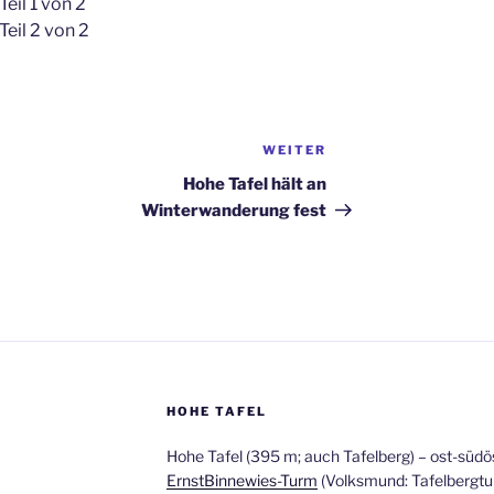
Teil 1 von 2
Teil 2 von 2
WEITER
Nächster
Beitrag
Hohe Tafel hält an
Winterwanderung fest
HOHE TAFEL
Hohe Tafel (395 m; auch Tafelberg) – ost-südös
ErnstBinnewies-Turm
(Volksmund: Tafelbergtu