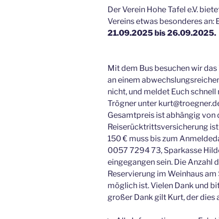
Der Verein Hohe Tafel e.V. biet
Vereins etwas besonderes an: 
21.09.2025 bis 26.09.2025.
Mit dem Bus besuchen wir das
an einem abwechslungsreichen
nicht, und meldet Euch schnell
Trögner unter kurt@troegner.d
Gesamtpreis ist abhängig von d
Reiserücktrittsversicherung ist
150 € muss bis zum Anmelde
0057 7294 73, Sparkasse Hild
eingegangen sein. Die Anzahl de
Reservierung im Weinhaus am S
möglich ist. Vielen Dank und bi
großer Dank gilt Kurt, der dies a