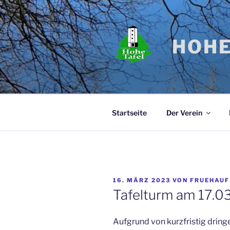
Zum
Inhalt
springen
HOHE
Startseite
Der Verein
VERÖFFENTLICHT
16. MÄRZ 2023
VON
FRUEHAUF
AM
Tafelturm am 17.03
Aufgrund von kurzfristig dring