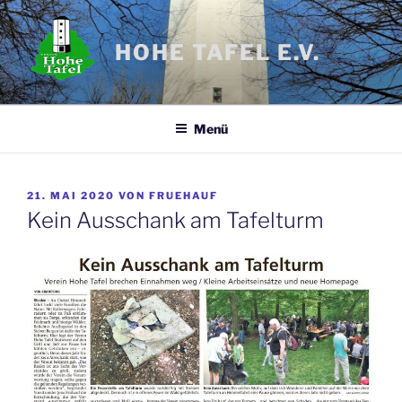
Zum
Inhalt
HOHE TAFEL E.V.
springen
Menü
VERÖFFENTLICHT
21. MAI 2020
VON
FRUEHAUF
AM
Kein Ausschank am Tafelturm