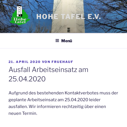
Zum
Inhalt
HOHE TAFEL E.V.
springen
Menü
VERÖFFENTLICHT
21. APRIL 2020
VON
FRUEHAUF
AM
Ausfall Arbeitseinsatz am
25.04.2020
Aufgrund des bestehenden Kontaktverbotes muss der
geplante Arbeitseinsatz am 25.04.2020 leider
ausfallen. Wir informieren rechtzeitig über einen
neuen Termin.