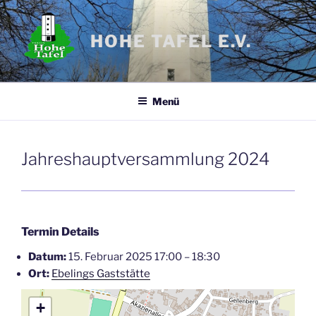
Zum
Inhalt
HOHE TAFEL E.V.
springen
Menü
Jahreshauptversammlung 2024
Termin Details
Datum:
15. Februar 2025 17:00
–
18:30
Ort:
Ebelings Gaststätte
+