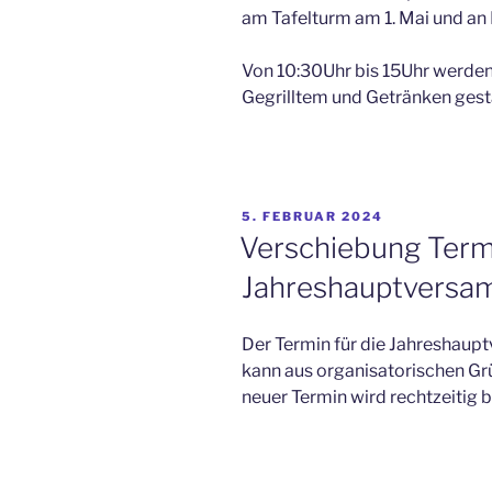
am Tafelturm am 1. Mai und an
Von 10:30Uhr bis 15Uhr werden
Gegrilltem und Getränken gest
VERÖFFENTLICHT
5. FEBRUAR 2024
AM
Verschiebung Term
Jahreshauptversa
Der Termin für die Jahreshaup
kann aus organisatorischen Grü
neuer Termin wird rechtzeitig