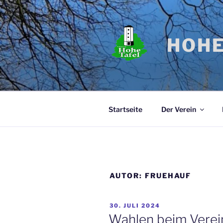
Zum
Inhalt
springen
HOHE
Startseite
Der Verein
AUTOR:
FRUEHAUF
VERÖFFENTLICHT
30. JULI 2024
AM
Wahlen beim Verei