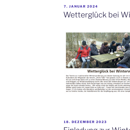
VERÖFFENTLICHT
7. JANUAR 2024
AM
Wetterglück bei W
VERÖFFENTLICHT
18. DEZEMBER 2023
AM