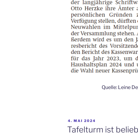
Quelle: Leine D
VERÖFFENTLICHT
4. MAI 2024
AM
Tafelturm ist belie